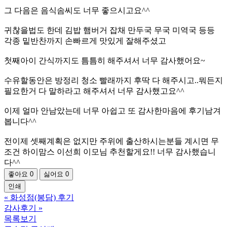
그 다음은 음식솜씨도 너무 좋으시고요^^
귀찮을법도 한데 김밥 햄버거 잡채 만두국 무국 미역국 등등
각종 밑반찬까지 손빠르게 맛있게 잘해주셨고
첫째아이 간식까지도 틈틈히 해주셔서 너무 감사했어요~
수유할동안은 방정리 청소 빨래까지 후딱 다 해주시고..뭐든지
필요한거 다 말하라고 해주셔서 너무 감사했고요^^
이제 얼마 안남았는데 너무 아쉽고 또 감사한마음에 후기남겨
봅니다^^
전이제 셋째계획은 없지만 주위에 출산하시는분들 계시면 무
조건 하이맘스 이선희 이모님 추천할게요!! 너무 감사했습니
다^^
좋아요
0
싫어요
0
인쇄
«
화성점(봉담) 후기
감사후기
»
목록보기