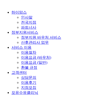
콘
텐
하이맘스
츠
인사말
로
전국지점
건
파트너사
너
정부지원서비스
뛰
정부지원 바우처 서비스
기
산후관리사 업무
서비스 이용
이용절차
이용요금 (바우처)
이용요금 (일반)
환불 규정
고객센터
상담문의
이용후기
지점모집
모유수유클리닉