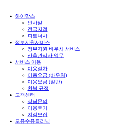
콘
텐
하이맘스
츠
인사말
로
전국지점
건
파트너사
너
정부지원서비스
뛰
정부지원 바우처 서비스
기
산후관리사 업무
서비스 이용
이용절차
이용요금 (바우처)
이용요금 (일반)
환불 규정
고객센터
상담문의
이용후기
지점모집
모유수유클리닉