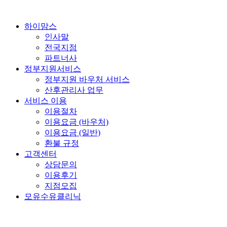
콘
텐
하이맘스
츠
인사말
로
전국지점
건
파트너사
너
정부지원서비스
뛰
정부지원 바우처 서비스
기
산후관리사 업무
서비스 이용
이용절차
이용요금 (바우처)
이용요금 (일반)
환불 규정
고객센터
상담문의
이용후기
지점모집
모유수유클리닉